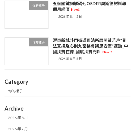
五個關鍵詞解碼七OSDER奧斯德材料報
你的樣子
價月經濟
New!!
2026 年 8 月 5 日
灃東新城斗門街道司法所展開貧苦戶“普
你的樣子
法宣揚及心到九宮格會議思安康”運動_中
國扶貧在線_國度扶貧門戶
New!!
2026 年 8 月 5 日
Category
你的樣子
Archive
2026 年 8 月
2026 年 7 月