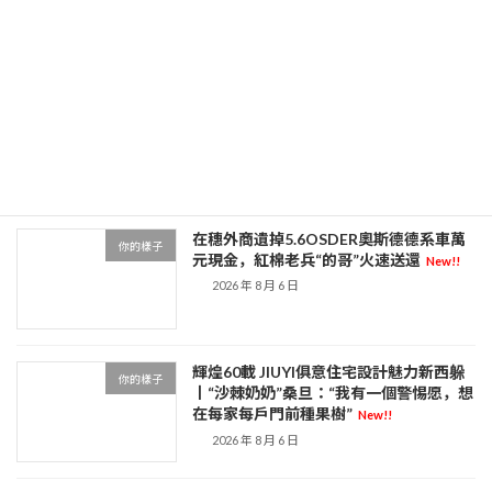
2026 年 8 月 7 日
秀傳醫院體檢印尼免費營養餐計劃年夜整
你的樣子
頓 關近900問題廚房
New!!
2026 年 8 月 7 日
在穗外商遺掉5.6OSDER奧斯德德系車萬
你的樣子
元現金，紅棉老兵“的哥”火速送還
New!!
2026 年 8 月 6 日
輝煌60載 JIUYI俱意住宅設計魅力新西躲
你的樣子
丨“沙棘奶奶”桑旦：“我有一個警惕愿，想
在每家每戶門前種果樹”
New!!
2026 年 8 月 6 日