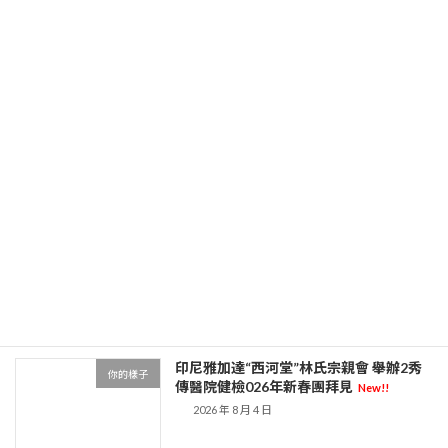
灃東新城斗門街道司法所展開貧苦戶“普
你的樣子
法宣揚及心到九宮格會議思安康”運動_中
國扶貧在線_國度扶貧門戶
New!!
2026 年 8 月 5 日
伊能靜談與秦昊愛喜包養經驗情：是時辰
你的樣子
就會有成婚預計(圖)
New!!
2026 年 8 月 4 日
前方聲援：捐贈2000萬 10萬保利人已投
你的樣子
進這森和診所體檢場戰“疫”
New!!
2026 年 8 月 4 日
印尼雅加達“西河堂”林氏宗親會 舉辦2秀
你的樣子
傳醫院健檢026年新春團拜見
New!!
2026 年 8 月 4 日