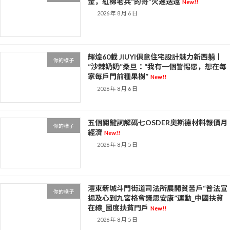
金，紅棉老兵“的哥”火速送還
New!!
2026 年 8 月 6 日
輝煌60載 JIUYI俱意住宅設計魅力新西躲丨
你的樣子
“沙棘奶奶”桑旦：“我有一個警惕愿，想在每
家每戶門前種果樹”
New!!
2026 年 8 月 6 日
五個關鍵詞解碼七OSDER奧斯德材料報價月
你的樣子
經濟
New!!
2026 年 8 月 5 日
灃東新城斗門街道司法所展開貧苦戶“普法宣
你的樣子
揚及心到九宮格會議思安康”運動_中國扶貧
在線_國度扶貧門戶
New!!
2026 年 8 月 5 日