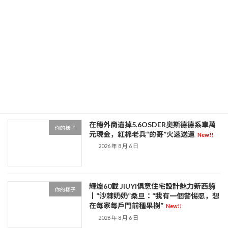
庚子年找九宮格共享冬至祭孟年夜典在孟
你的樣子
子故鄉山東鄒城舉行
New!!
2026 年 8 月 7 日
秀傳醫院體檢印尼免費營養餐計劃年夜整
你的樣子
頓 關近900問題廚房
New!!
2026 年 8 月 7 日
在穗外商遺掉5.6OSDER奧斯德德系車萬
你的樣子
元現金，紅棉老兵“的哥”火速送還
New!!
2026 年 8 月 6 日
輝煌60載 JIUYI俱意住宅設計魅力新西躲
你的樣子
丨“沙棘奶奶”桑旦：“我有一個警惕愿，想
在每家每戶門前種果樹”
New!!
2026 年 8 月 6 日