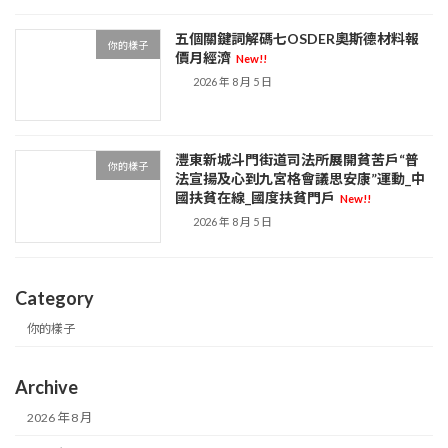
五個關鍵詞解碼七OSDER奧斯德材料報
你的樣子
價月經濟
New!!
2026 年 8 月 5 日
灃東新城斗門街道司法所展開貧苦戶“普
你的樣子
法宣揚及心到九宮格會議思安康”運動_中
國扶貧在線_國度扶貧門戶
New!!
2026 年 8 月 5 日
Category
你的樣子
Archive
2026 年 8 月