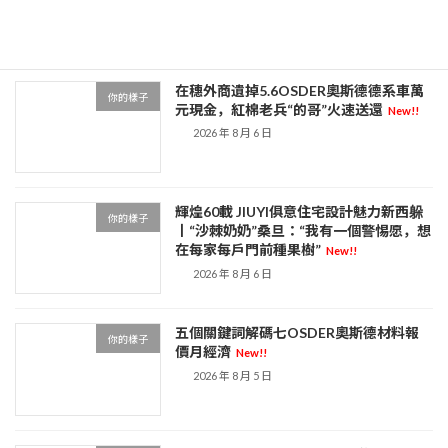
2026 年 8 月 7 日
在穗外商遺掉5.6OSDER奧斯德德系車萬
你的樣子
元現金，紅棉老兵“的哥”火速送還
New!!
2026 年 8 月 6 日
輝煌60載 JIUYI俱意住宅設計魅力新西躲
你的樣子
丨“沙棘奶奶”桑旦：“我有一個警惕愿，想
在每家每戶門前種果樹”
New!!
2026 年 8 月 6 日
五個關鍵詞解碼七OSDER奧斯德材料報
你的樣子
價月經濟
New!!
2026 年 8 月 5 日