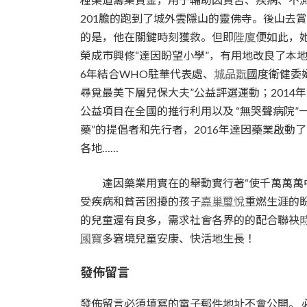
201膽的跑到了城外雲隱山的靈佛寺。後山去
的是，他在關鍵時刻獲救。但即
陛廈
便如此，
榮成市興修“達因盼望小學”，有用地改良了本地
6年結合WHO駐華代表處、
城品翫
國度衛健委
尋覓最美下層兒保大夫”公益評選運動；2014年
公益項目在全國的推行利用以及 “無哭聲病院
藥”的提倡者和先行者，2016年達因藥業啟動了
各地……
達因藥業用實在的舉動實行著“使千萬萬萬
受疾病和貧苦困擾的孩子
嘉巢璽悅
重燃生涯的
的兒童還有良多，需求社會各界的的配合聯袂
國寶
多窘境兒童安康、快活地生長！
發佈留言
發佈留言必須填寫的電子郵件地址不會公開。