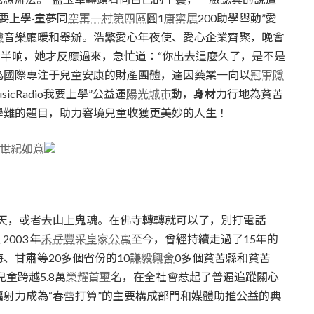
要上學·童夢同
空軍一村第四區
圓1
唐寧居
200助學舉動”愛
樓
音樂廳暖和舉辦。浩繁愛心年夜使、愛心企業齊聚，晚會
。半晌，她才反應過來，急忙道：“你出去這麼久了，是不是
為國際專注于兒童安康的財產團體，達因藥業一向以
冠軍隱
cRadio我要上學”公益運
陽光城市
動，
身材
力行地為貧苦
學難的題目，助力窘境兒童收獲更美妙的人生！
世紀如意
天，或者去山上鬼魂。在佛寺轉轉就可以了，別打電話
003 年
禾岳豐采
皇家公寓
至今，曾經持續走過了15年的
、甘肅等20多個省份的10
謙毅興舍
0多個貧苦縣和貧苦
童跨越5.8萬
榮耀首璽
名，在全社會惹起了普遍追蹤關心
射力成為“春蕾打算”的主要構成部門和媒體助推公益的典