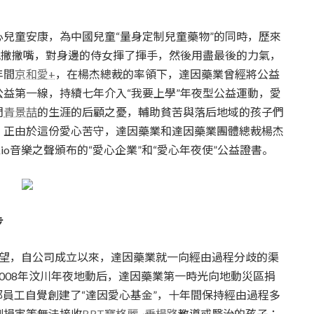
心兒童安康，為中國兒童“量身定制兒童藥物”的同時，歷來
她撇撇嘴，對身邊的侍女揮了揮手，然後用盡最後的力氣，
年間
京和愛+
，在楊杰總裁的率領下，達因藥業曾經將公益
公益第一線，持續七年介入“我要上學”年夜型公益運動，愛
們
青景喆
的生涯的后顧之憂，輔助貧苦與落后地域的孩子們
。正由於這份愛心苦守，達因藥業和達因藥業團體總裁楊杰
區
io音樂之聲頒布的“愛心企業”和“愛心年夜使”公益證書。
步
望，自公司成立以來，達因藥業就一向經由過程分歧的渠
008年汶川年夜地動后，達因藥業第一時光向地動災區捐
全部員工自覺創建了“達因愛心基金”，十年間保持經由過程多
測損害等無法接收
BRT寶格麗~垂楊路
教導或醫治的孩子；