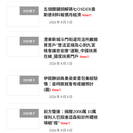
五個關鍵詞解碼七OSDER奧
你的樣子
斯德材料報價月經濟
New!!
2026 年 8 月 5 日
灃東新城斗門街道司法所展開
你的樣子
貧苦戶“普法宣揚及心到九宮
格會議思安康”運動_中國扶貧
在線_國度扶貧門戶
New!!
2026 年 8 月 5 日
伊能靜談與秦昊愛喜包養經驗
你的樣子
情：是時辰就會有成婚預計
(圖)
New!!
2026 年 8 月 4 日
前方聲援：捐贈2000萬 10萬
你的樣子
保利人已投進這森和診所體檢
場戰“疫”
New!!
2026 年 8 月 4 日