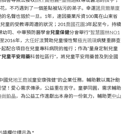
賞花，不巧遇到了一個差點被玷污的弟子。幸運
諾貝爾華廈
她的名聲也毀於一旦。1年，達因藥業斥資100萬在山東省
兒童的受教導周遭的狀況；201
喬國花園
3年起至今，持續
婦幼司、中華預防醫學會
兒童保健
分會舉行“
智慧園林NO1
至2016年，
大任好漾
贊助兒童慢性腎
極光琉璃
病雙重篩查
”一起配合項目在兒童專科病院的推行；作為“量身定制兒童
“
兒童平安用藥
科普社區行”，將兒童平安用藥普及到全國
中國兒
地王商城
童安康強健”的企業任務，輔助數以萬計飽
盼望！愛心需求傳承，公益重在苦守。童夢同圓，需求輔助
時尚鉑晶
，為公益工作進獻出本身的一份氣力，輔助更
中山
必填欄位標示為
*