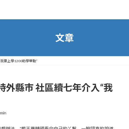
文章
我要上學1200助學舉動”
外縣市 社區續七年介入“我
min
想辦法。”藍玉華轉頭看向自己的丫鬟，一臉認真的說道