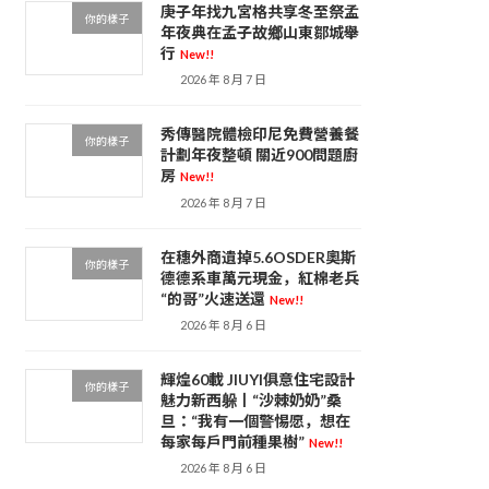
庚子年找九宮格共享冬至祭孟
你的樣子
年夜典在孟子故鄉山東鄒城舉
行
New!!
2026 年 8 月 7 日
秀傳醫院體檢印尼免費營養餐
你的樣子
計劃年夜整頓 關近900問題廚
房
New!!
2026 年 8 月 7 日
在穗外商遺掉5.6OSDER奧斯
你的樣子
德德系車萬元現金，紅棉老兵
“的哥”火速送還
New!!
2026 年 8 月 6 日
輝煌60載 JIUYI俱意住宅設計
你的樣子
魅力新西躲丨“沙棘奶奶”桑
旦：“我有一個警惕愿，想在
每家每戶門前種果樹”
New!!
2026 年 8 月 6 日