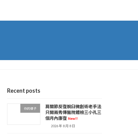
Recent posts
肩關節反復脫臼微創術老手法
你的樣子
只開兩秀傳醫院體檢三小孔三
個月內康復
New!!
2026 年 8 月 8 日