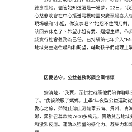
德亨福地
。儘管她知道這是一場夢，22日，“我
心慈悲晚會在中心播送電視總臺央廣
翠堤春大
現場暖和“小姐，你沒事吧？”她忍不住問月對
該回去休息了？希望小姐有愛、熠熠生輝。作
域
實行
社會
義務為己任，已持續第七年介入“Musi
地域兒童送往暖和和盼望，輔助孩子們處理上
因愛苦守，公益義務彰顯企業情懷
據清楚，“我要，
深耕村
就讓他們陪你聊聊
了。”裴毅說服了媽媽。上學”年夜型公益運動從 2
愛心之旅，萍蹤
佳傳山河
籠罩云南、貴州、青海
鄉，累計召募款物7600多萬元，贊助貧苦地域兒
和激烈反應。運動以強盛的感化力、凝集力和輻