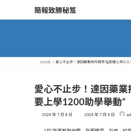
Skip
Skip
to
to
簡報致勝秘笈
the
the
content
Navigation
HOME
愛心不止步！達因藥業持外縣市 社區續七年介入“
愛心不止步！達因藥業持
要上學1200助學舉動”
Last
2024 年 7 月 8 日
2024 年 7 月 8 日
ad
updated
:
2月“我要幫助他們，我要贖罪，彩修，給我