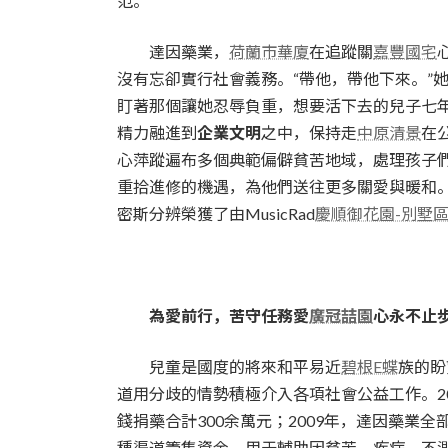
范。
達因藥業，
荷蘭市華廈
在追蹤關
嘉豐國宅
沒有忘卻實行社會義務。“帶他，帶他下來。”
盯著那個讓她忍辱負重，想要活下去的兒子七
精力融進到
企業文明
之中，保持走
中原清景
在
心萍蹤遍布多個典範偏僻貧苦地域，處理孩子
重拾進修的機遇，為他們送往更多關愛與暖和
密斯分辨榮獲了由MusicRad
慶順御花園-別墅
為愛前行，苦守任務愛
廣冠喆園
心永不止
兒童是國度的將來和平易近
碧根E蝶
族的盼
道用分歧的情勢積極介入各項社會公益工作。2
錢捐藥合計300余萬元；2009年，達因藥業
種渠道籌集資金，用于輔助因貧苦、疾病、不