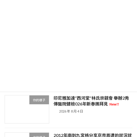
2026 年 8 月 5 日
伊能靜談與秦昊愛喜包養經驗情：是時辰
你的樣子
就會有成婚預計(圖)
New!!
2026 年 8 月 4 日
前方聲援：捐贈2000萬 10萬保利人已投
你的樣子
進這森和診所體檢場戰“疫”
New!!
2026 年 8 月 4 日
印尼雅加達“西河堂”林氏宗親會 舉辦2秀
你的樣子
傳醫院健檢026年新春團拜見
New!!
2026 年 8 月 4 日
2012年南到九宮格分享京市周遭的狀況狀