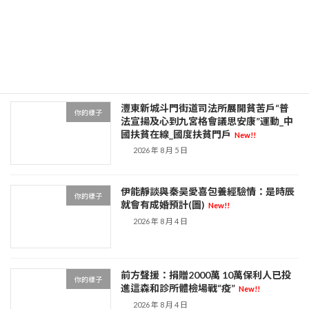
五個關鍵詞解碼七OSDER奧斯德材料報
你的樣子
價月經濟
New!!
2026 年 8 月 5 日
灃東新城斗門街道司法所展開貧苦戶“普
你的樣子
法宣揚及心到九宮格會議思安康”運動_中
國扶貧在線_國度扶貧門戶
New!!
2026 年 8 月 5 日
伊能靜談與秦昊愛喜包養經驗情：是時辰
你的樣子
就會有成婚預計(圖)
New!!
2026 年 8 月 4 日
前方聲援：捐贈2000萬 10萬保利人已投
你的樣子
進這森和診所體檢場戰“疫”
New!!
2026 年 8 月 4 日