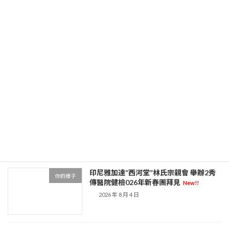
國扶貧在線_國度扶貧門戶
New!!
2026 年 8 月 5 日
伊能靜談與秦昊愛喜包養經驗情：是時辰
你的樣子
就會有成婚預計(圖)
New!!
2026 年 8 月 4 日
前方聲援：捐贈2000萬 10萬保利人已投
你的樣子
進這森和診所體檢場戰“疫”
New!!
2026 年 8 月 4 日
印尼雅加達“西河堂”林氏宗親會 舉辦2秀
你的樣子
傳醫院健檢026年新春團拜見
New!!
2026 年 8 月 4 日