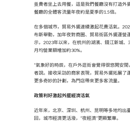
養
費者坐上去用餐，這是我們餐廳沒有打造外擺
餐廳的全體客流量年夜約是夏季的1.5倍。
在多個城市，貿易外擺連續激起花費活氣。20
布新舉動，加年夜對商圈、貿易街區外擺運營運
示，2023年以來，在杭州的湖濱、錢江新城
月均營業額增加約30%。
“氣象好的時辰，在戶外逛街會覺得很悠閑安閒
者說。接收采訪的商家表現，貿易外擺拓展了
更多奇妙的計劃，為門店帶來更多客流量。
政策利好激起外擺經濟活氣
近年來，北京、深圳、杭州、昆明等多地均出
回，城市經濟更活潑，“夜經濟”更顯繁華。