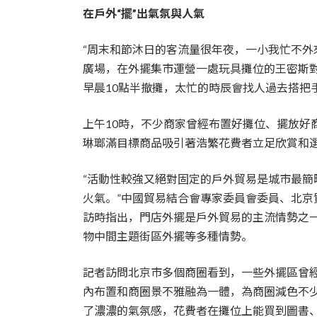
在戶外“擺”出氣氛與人氣
“周末和節沐日的客流量很年夜，一小我忙不外來
廣場，在外擺集市運營一處玩具攤位的王密斯對
早晨10點半撤攤，太忙的時辰會找人過去搭把手
上午10時，不少商家曾經布置好攤位、擺放好
琳瑯滿目標商品吸引著浩繁花費者立足欣賞和
“活動性較強又絕對固定的戶外貿易是城市最
火氣。”中國貿易結合會專家委員會委員、北
訪時指出，門店外擺是戶外貿易的主流情勢之
物中間主題街區外擺等多種情勢。
記者訪問北京市多個商圈看到，一些外擺區曾
內布置和商圈景不雅融為一體，為商圈減色不
了濃濃的氣氛感，花費者在攤位上能買到圖書