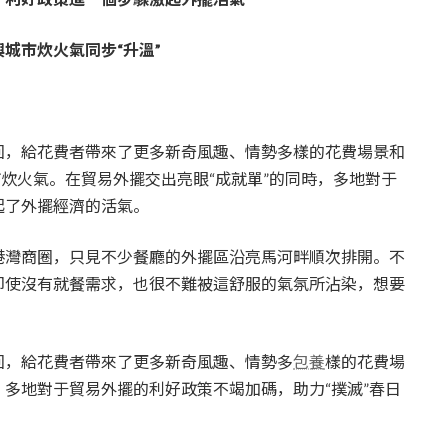
城市炊火氣同步“升溫”
回，給花費者帶來了更多新奇風趣、情勢多樣的花費場景和
炊火氣。在貿易外擺交出亮眼“成就單”的同時，多地對于
起了外擺經濟的活氣。
港灣商圈，只見不少餐廳的外擺區沿亮馬河畔順次排開。不
即使沒有就餐需求，也很不難被這舒服的氣氛所沾染，想要
回，給花費者帶來了更多新奇風趣、情勢多
包養
樣的花費場
多地對于貿易外擺的利好政策不竭加碼，助力“撲滅”春日