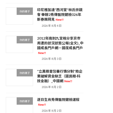
印尼雅加達“西河堂”林氏宗親
你的樣子
會 舉辦2秀傳醫院健檢026年
新春團拜見
New!!
2026 年 8 月 4 日
2012年南到九宮格分享京市
你的樣子
周遭的狀況狀態公報(全文)_中
國成長門戶網－國度成長門戶
New!!
2026 年 8 月 3 日
“立異積查包養行情分制”助企
你的樣子
業破解資金缺乏（國民眼·科
技金融）_中國網
New!!
2026 年 8 月 2 日
逐日生肖秀傳醫院健檢運程
你的樣子
New!!
2026 年 8 月 2 日