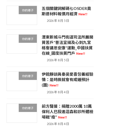
五個關鍵詞解碼七OSDER奧
你的樣子
斯德材料報價月經濟
New!!
2026 年 8 月 5 日
灃東新城斗門街道司法所展開
你的樣子
貧苦戶“普法宣揚及心到九宮
格會議思安康”運動_中國扶貧
在線_國度扶貧門戶
New!!
2026 年 8 月 5 日
伊能靜談與秦昊愛喜包養經驗
你的樣子
情：是時辰就會有成婚預計
(圖)
New!!
2026 年 8 月 4 日
前方聲援：捐贈2000萬 10萬
你的樣子
保利人已投進這森和診所體檢
場戰“疫”
New!!
2026 年 8 月 4 日