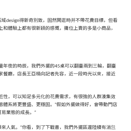
design得新奇別致，固然閑逛時并不帶花費目標，但看
覺上和體驗上都有很新穎的感慨，攤位上賣的多是小商品，
量年夜的時辰，我們外擺的45桌可以翻臺兩到三輪，翻臺
一家餐廳，店長王亞楠向記者先容，近一段時光以來，接近
接近性，可以知足多元化的花費需求，有很強的人群湊集效
態體系將更豐盛、更穩固。“假如外擺做得好，會帶動門店
易業態的成長。”
帶來人氣。“你看，到了下戰書，我們外擺區還陸續有消
包