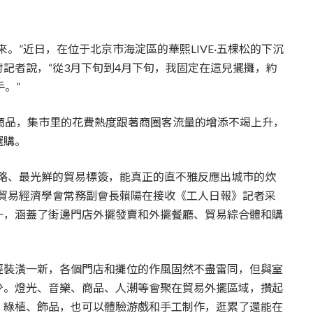
。”近日，在位于北京市海淀區的華熙LIVE·五棵松的下沉
記者說，“從3月下旬到4月下旬，我固定在這兒擺攤，約
。”
商品，集市里的花費熱度跟著商圈客流量的增添不竭上升，
選購。
簡略、最光鮮的貿易標簽，能真正的直不雅反應出城市的炊
京貿易經濟學會常務副會長賴陽在接收《工人日報》記者采
一，涵蓋了街邊門店外擺發賣和外擺餐廳、貿易綜合體和購
經裝潢一新，各個門店和攤位的作風固然不盡雷同，但與室
少。燈光、音樂、商品、人潮等會聚在貿易外擺區域，攢起
、綠植、飾品，也可以體驗游戲和手工制作，逛累了還能在