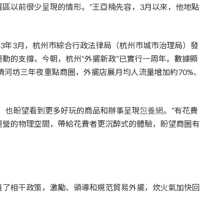
區以前很少呈現的情形。”王亞楠先容，3月以來，他地點
23年3月，杭州市綜合行政法律局（杭州市城市治理局）發
動的支撐。今朝，杭州“外擺新政”已實行一周年。數據顯
、清河坊三年夜重點商圈，外擺店展月均人流量增加約70%、
，也盼望看到更多好玩的商品和辦事呈現
包養網
。”有花費
運營的物理空間，帶給花費者更沉醉式的體驗，盼望商圈有
臺了相干政策，激勵、領導和規范貿易外擺，炊火氣加快回