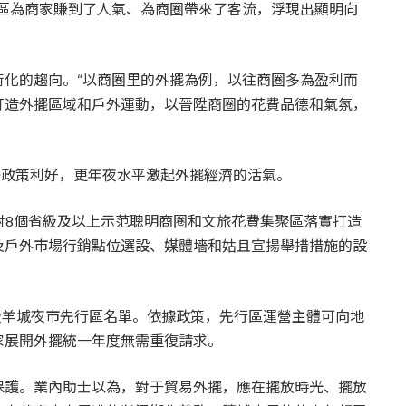
擺區為商家賺到了人氣、為商圈帶來了客流，浮現出顯明向
術化的趨向。“以商圈里的外擺為例，以往商圈多為盈利而
打造外擺區域和戶外運動，以晉陞商圈的花費品德和氣氛，
釋政策利好，更年夜水平激起外擺經濟的活氣。
，對8個省級及以上示范聰明商圈和文旅花費集聚區落實打造
及戶外市場行銷點位選設、媒體墻和姑且宣揚舉措措施的設
市級羊城夜市先行區名單。依據政策，先行區運營主體可向地
家展開外擺統一年度無需重復請求。
保護。業內助士以為，對于貿易外擺，應在擺放時光、擺放