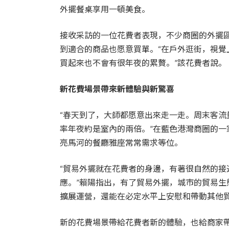
外擺餐桌享用一頓美食。
接收采訪的一位花費者表現，不少商圈的外擺區域
到適合的商品也愿意買單。“在戶外逛街，視
買起來也不會有很年夜的累贅。”該花費者說。
新花費場景帶來新體驗與新驚喜
“春天到了，大師都愿意出來走一走。周末客流
率年夜約是室內的兩倍。”在藍色港灣商圈的
亮馬河的餐廳雅座常常需求等位。
“貿易外擺就在花費者的身邊，有著很自然的
應。”賴陽指出，有了貿易外擺，城市的貿易生
擴展運營，還能在必定水平上安慰和帶動其他貿
新的花費場景帶給花費者新的體驗，也給商家