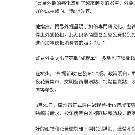
“貿易外擺的感化遭到了越來越多的器重，外
好的成長趨向。”賴陽先容。
他指出，貿易外擺呈現了加倍專門研究化、藝
停止外擺招租，此刻良多商圈甚至會公費特別
進而加年夜抵消費者的吸引力。”
貿易外擺交出了亮眼“成就單”，多地也連續開
在杭州，“外擺新政”已發布2.0版。政策明白
夜花費集市、文明藝術展演點、特點售賣點，
置等舉動。
3月30日，廣州市正式經由過程首批15個城
點鎮街請求，按年度明白外擺區域和時段，商
好的產物和花費體驗離不開特別謀劃、運營和