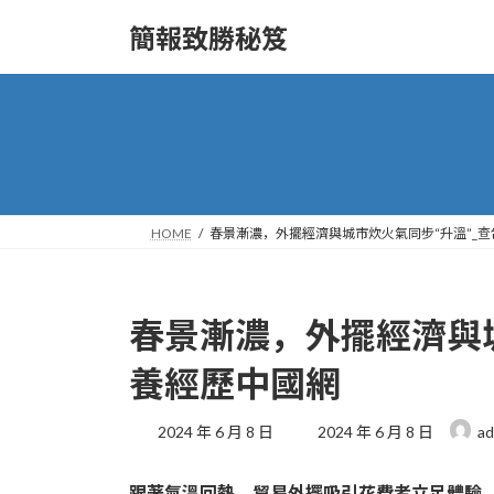
Skip
Skip
to
to
簡報致勝秘笈
the
the
content
Navigation
HOME
春景漸濃，外擺經濟與城市炊火氣同步“升溫”_
春景漸濃，外擺經濟與城
養經歷中國網
Last
2024 年 6 月 8 日
2024 年 6 月 8 日
ad
updated
:
跟著氣溫回熱，貿易外擺吸引花費者立足體驗