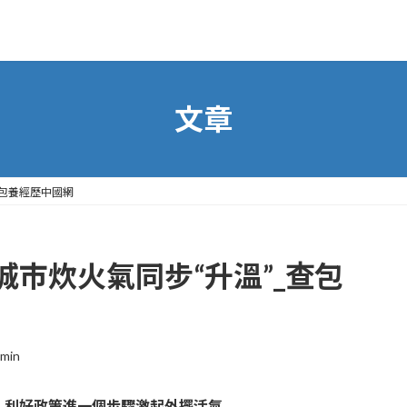
文章
查包養經歷中國網
市炊火氣同步“升溫”_查包
min
，利好政策進一個步驟激起外擺活氣