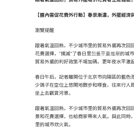
【擴內需促花費外行動】春景漸濃，外擺經濟與
瀏覽提醒
跟著氣溫回熱，不少城市里的貿易外擺再次回
花費選擇，“撲滅”了春日里
包養平臺推舉
的城市
貿易外擺的利好政策不竭加碼，更年夜水平激
春日午后，記者離開位于北京市向陽區的藍色
少鴿子在空位上悠閑地散步和啄食，往來行人
坐上去觀賞河景。
跟著氣溫回熱，不少城市里的貿易外擺再次回
景和花費選擇，也給商家帶來人氣。與此同時，
里的城市炊火氣。