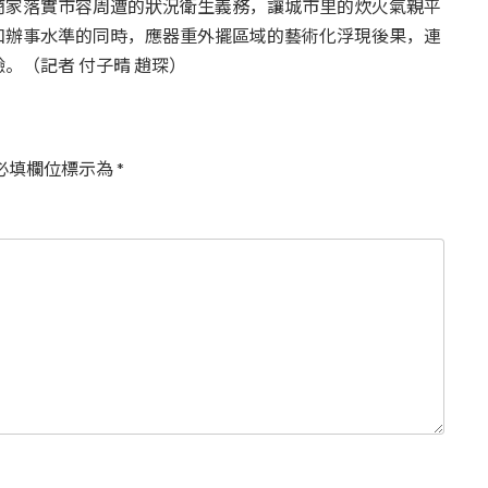
商家落實市容周遭的狀況衛生義務，讓城市里的炊火氣親平
和辦事水準的同時，應器重外擺區域的藝術化浮現後果，連
。（記者 付子晴 趙琛）
必填欄位標示為
*