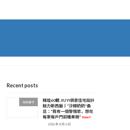
Recent posts
輝煌60載 JIUYI俱意住宅設計
你的樣子
魅力新西躲丨“沙棘奶奶”桑
旦：“我有一個警惕愿，想在
每家每戶門前種果樹”
New!!
2026 年 8 月 6 日