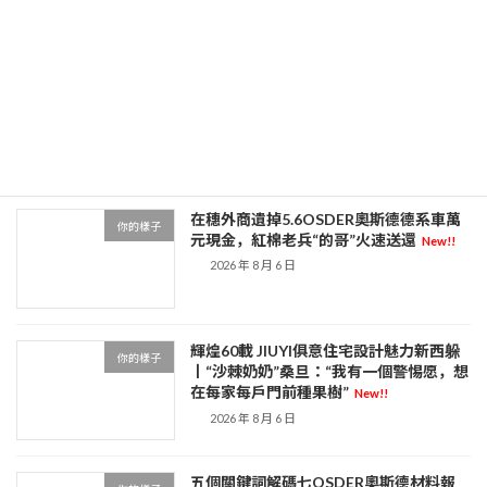
2026 年 8 月 7 日
秀傳醫院體檢印尼免費營養餐計劃年夜整
你的樣子
頓 關近900問題廚房
New!!
2026 年 8 月 7 日
在穗外商遺掉5.6OSDER奧斯德德系車萬
你的樣子
元現金，紅棉老兵“的哥”火速送還
New!!
2026 年 8 月 6 日
輝煌60載 JIUYI俱意住宅設計魅力新西躲
你的樣子
丨“沙棘奶奶”桑旦：“我有一個警惕愿，想
在每家每戶門前種果樹”
New!!
2026 年 8 月 6 日
五個關鍵詞解碼七OSDER奧斯德材料報