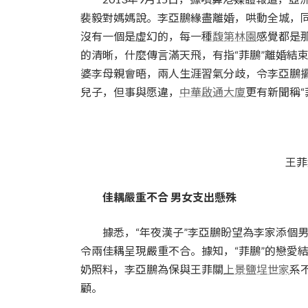
裴毅對媽媽說。李亞鵬緣盡離婚，哄動全城，
沒有一個是虛幻的，每一種
馥第林園
感覺都是
的清晰，什麼傳言滿天飛，有指“菲鵬”離婚結
婆李母親會晤，兩人生涯習氣分歧，令李亞鵬擺
兒子，但事與愿違，
中華啟通大廈
更有新聞稱“
王菲
佳耦嚴重不合 男女支出懸殊
據悉，“年夜漢子”李亞鵬盼望為李家添個男
令兩佳耦呈現嚴重不合。據知，“菲鵬”的戀愛
奶照料，李亞鵬為保與王菲關
上景鹽埕世家
系
顧。