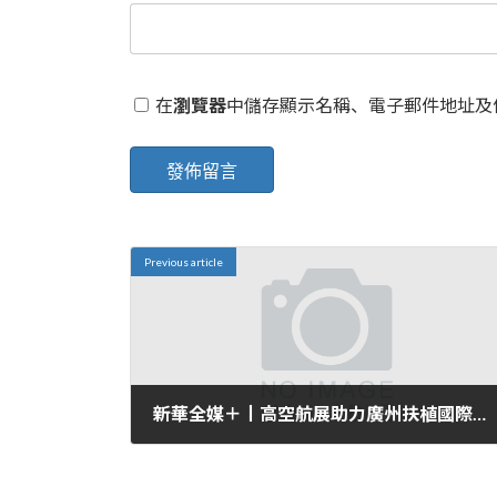
在
瀏覽器
中儲存顯示名稱、電子郵件地址及
Previous article
新華全媒＋丨高空航展助力廣州扶植國際首個載人飛翔貿易化運查包養心得營城市_中國網
2024 年 6 月 29 日