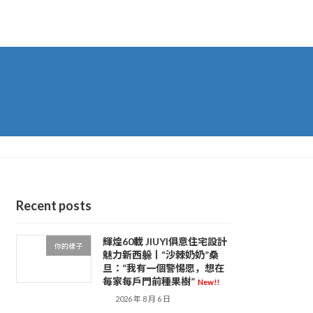
Recent posts
輝煌60載 JIUYI俱意住宅設計
你的樣子
魅力新西躲丨“沙棘奶奶”桑
旦：“我有一個警惕愿，想在
每家每戶門前種果樹”
New!!
2026 年 8 月 6 日