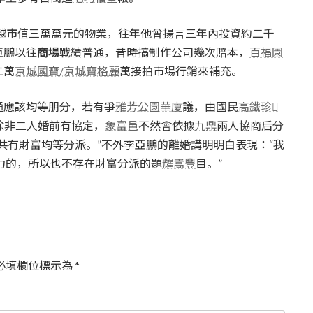
越市值三萬萬元的物業，往年他曾揚言三年內投資約二千
亞鵬以往
商場
戰績普通，昔時搞制作公司幾次賠本，
百福園
二萬
京城國寶/京城寶格麗
萬接拍市場行銷來補充。
應該均等朋分，若有爭
雅芳公園華廈
議，由國民
高鐵珍
現，除非二人婚前有協定，
象富邑
不然會依據
九鼎
兩人協商后分
共有財富均等分派。”不外李亞鵬的離婚講明明白表現：“我
力的，所以也不存在財富分派的題
耀嵩豐
目。”
必填欄位標示為
*