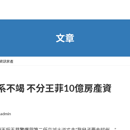
文章
產資訊家產
不竭 不分王菲10億房產資
admin
洲天后王菲驚爆與第二任
京城大道
丈夫“我兒子要去祁州。”