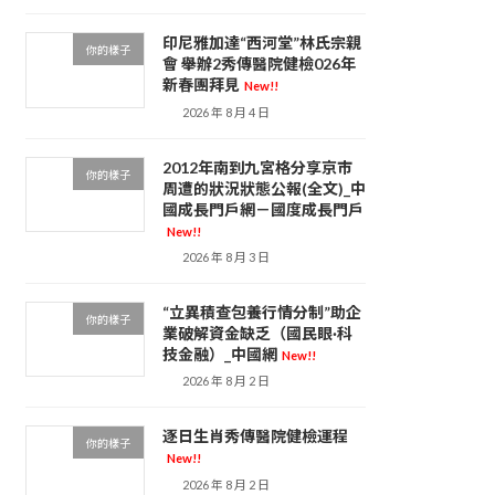
印尼雅加達“西河堂”林氏宗親
你的樣子
會 舉辦2秀傳醫院健檢026年
新春團拜見
New!!
2026 年 8 月 4 日
2012年南到九宮格分享京市
你的樣子
周遭的狀況狀態公報(全文)_中
國成長門戶網－國度成長門戶
New!!
2026 年 8 月 3 日
“立異積查包養行情分制”助企
你的樣子
業破解資金缺乏（國民眼·科
技金融）_中國網
New!!
2026 年 8 月 2 日
逐日生肖秀傳醫院健檢運程
你的樣子
New!!
2026 年 8 月 2 日