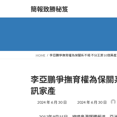
Skip
Skip
to
to
簡報致勝秘笈
the
the
content
Navigation
HOME
李亞鵬爭撫育權為保關系不竭 不分王菲10億房
李亞鵬爭撫育權為保關系
訊家產
Last
2024 年 6 月 30 日
2024 年 6 月 30 日
updated
:
2013年9月15日，據噴鼻港媒體報道，亞