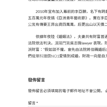
2010年宣布加入幕前的李亞鵬，名下有跨
五百萬元年夜搞《亞洲青年藝術節》。實在李
公寓
有傳要王菲出資四萬萬，后更出山以天價
依據年夜陸《婚姻法》，夫妻共有財富普通
法院依法判決。
漢陽門第
吳志強lawyer 表
派財富：“假如談不攏，會先由法院將佳耦婚后
們從
華科臻鑽NO1
愛情到成婚，財政一向是自
發佈留言
發佈留言必須填寫的電子郵件地址不會公開。
留言
*