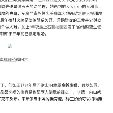
同時光也是這五天的時間裡，她遇到的大大小小的人和事，
那麼的真實，記
豪門貴族
憶
尖美翡翠大地
高雄新廈大樓
那麼
束最年夜引火線是婆媳關系欠好，言聽計從的王菲甚少與婆
佈做人難，加上“年夜
最上石藝校園區
漢子”的他盼望生個
菲鵬”于三年前已協定離婚。
素
興璟苑
顏回京
丁，何如王菲已年屆
河歌山
44歲屬
高齡產婦
，難以如愿，
結晶品李嫣的撫育權也是兩人講數前提之一，李嫣一向由奶
不克不及斷，果斷爭奪李嫣的撫育權，歸正奶奶可以相助照