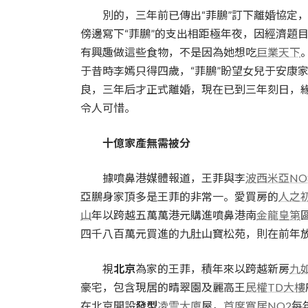
別的，三年前已傳出“菲鵬”訂下離婚協定，
傍邊寫下“菲鵬”的支出相距極年夜，因經濟題
有興趣做這些食物，不是因為她想吃
巨業天下
于昔時李嫣只得四歲，“菲鵬”盼望女兒于安康
良，三年后才正式離婚，現在已到三年刻日，
令人可惜。
十億家產無需被分
據噴鼻港媒體報道，王菲與李
波西米亞NO
亞鵬身家頂多是王菲的非常一。愛買房的
人之
山
年以跨越五萬萬港元購進噴鼻港南
金龍皇第
四千八百萬元買進的九肚山寶松苑，則在前年
視
北京
為家的王菲，積年來以跨越新房
九
豪宅，包含現居的晴翠園及麗高王
民權TD大樓
在北京開設
發型
凌雲大廈
屋，
首席寬居NO2
每