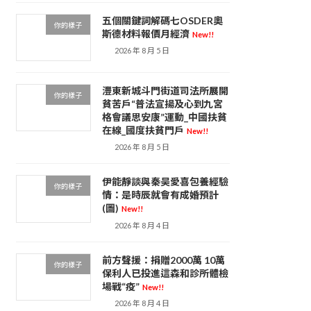
五個關鍵詞解碼七OSDER奧
你的樣子
斯德材料報價月經濟
New!!
2026 年 8 月 5 日
灃東新城斗門街道司法所展開
你的樣子
貧苦戶“普法宣揚及心到九宮
格會議思安康”運動_中國扶貧
在線_國度扶貧門戶
New!!
2026 年 8 月 5 日
伊能靜談與秦昊愛喜包養經驗
你的樣子
情：是時辰就會有成婚預計
(圖)
New!!
2026 年 8 月 4 日
前方聲援：捐贈2000萬 10萬
你的樣子
保利人已投進這森和診所體檢
場戰“疫”
New!!
2026 年 8 月 4 日