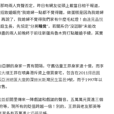
那時兩人齊聲否定，昨日有網友從頭上載當日相干報道，
目招致婚姻亮“我媳婦一點都不覺得難，做蛋糕是因為我媳婦
。再說了，我媳婦不覺得我們家有什麼毛紅燈！由
遠見晶悦
家庭生長，先協定“分房
睡覺
”，若關系仍“沒話聊”未能改
緣盡的兩人前晚終于前往新疆烏魯木齊打點離婚手續，其實
8
亞鵬的身家一貫有間隔，守舊估量王菲身家達十億，而李
初大樓
王菲在噴鼻港斥資上億買豪宅，包含在2011
得邑圓
區
亞洲總匯大廈
的深
赫米斯
灣
民生富邑
9號，而于1997年以
放售。
如首都
間里傳來一陣戲謔和戲謔的聲音。五萬萬元買進三個
府等，現所有的貶值跨越一倍！別的，王菲與老友那英等
年至多有百萬進
七巧福星
帳。