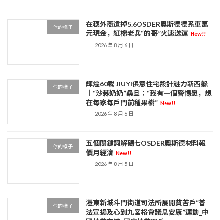
在穗外商遺掉5.6OSDER奧斯德德系車萬
你的樣子
元現金，紅棉老兵“的哥”火速送還
New!!
2026 年 8 月 6 日
輝煌60載 JIUYI俱意住宅設計魅力新西躲
你的樣子
丨“沙棘奶奶”桑旦：“我有一個警惕愿，想
在每家每戶門前種果樹”
New!!
2026 年 8 月 6 日
五個關鍵詞解碼七OSDER奧斯德材料報
你的樣子
價月經濟
New!!
2026 年 8 月 5 日
灃東新城斗門街道司法所展開貧苦戶“普
你的樣子
法宣揚及心到九宮格會議思安康”運動_中