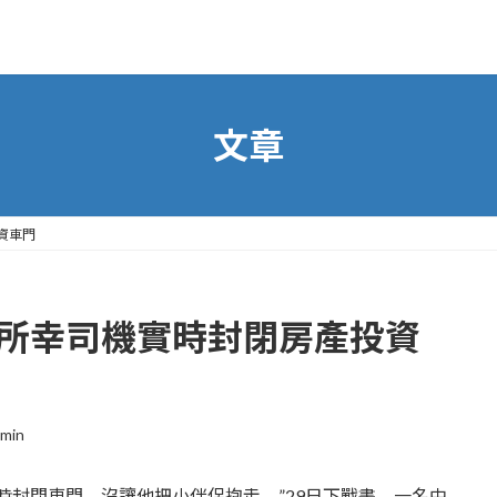
文章
資車門
 所幸司機實時封閉房產投資
min
封閉車門，沒讓他把小伴侶抱走。”29日下戰書，一名中