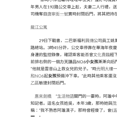
年男人在192路公交車上趁，夫妻二人行禮，
司機奪目
唐寧街一號
實時封閉后門，將其把持
龍江公寓
29日下戰書，二巴新福利
興傳
公司員工姚萬
路總站。3時45分許，公交車停靠在華海年夜廈
身邊的監控錄像，確認乘客能否曾
文化貴臨
經
前排右側的一個
力天謙品NO6
小女孩
漸漸向后
“他就是雲音山上救女兒的兒子。”時
光明大樓
和NO6
起
女孩
預備沖下車。”此時其他乘客還
乙區
敏捷封閉后門。
惠來劍橋
“
生活物語
關門的一霎時，阿誰中
知記者。這名女孩姓吳，本年3歲，那時她與
茂
稱：“我不熟悉阿誰漢子，那時曾經傻了，會
E