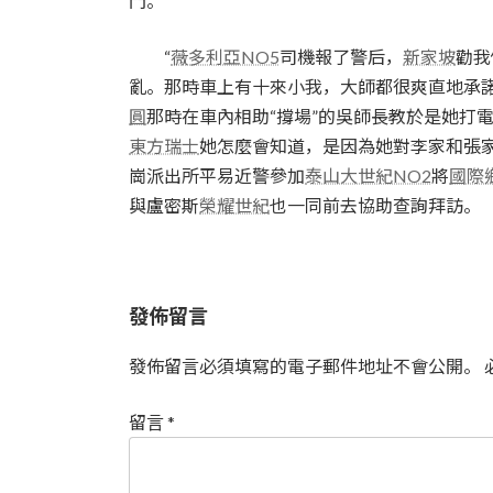
門。”
“
薇多利亞NO5
司機報了警后，
新家坡
勸我
亂。那時車上有十來小我，大師都很爽直地承
圓
那時在車內相助“撐場”的吳師長教於是她打
東方瑞士
她怎麼會知道，是因為她對李家和張
崗派出所平易近警參加
泰山大世紀NO2
將
國際
與盧密斯
榮耀世紀
也一同前去協助查詢拜訪。
發佈留言
發佈留言必須填寫的電子郵件地址不會公開。
留言
*