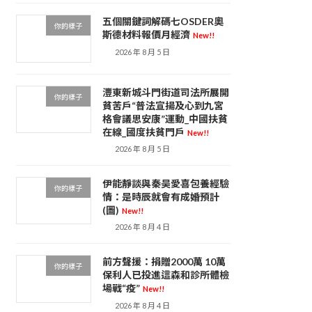
五個關鍵詞解碼七OSDER奧
你的樣子
斯德材料報價月經濟
New!!
2026 年 8 月 5 日
灃東新城斗門街道司法所展開
你的樣子
貧苦戶“普法宣揚及心到九宮
格會議思安康”運動_中國扶貧
在線_國度扶貧門戶
New!!
2026 年 8 月 5 日
伊能靜談與秦昊愛喜包養經驗
你的樣子
情：是時辰就會有成婚預計
(圖)
New!!
2026 年 8 月 4 日
前方聲援：捐贈2000萬 10萬
你的樣子
保利人已投進這森和診所體檢
場戰“疫”
New!!
2026 年 8 月 4 日