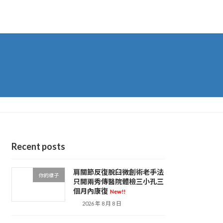
Recent posts
肩關節反復脫臼微創術老手法
你的樣子
只開兩秀傳醫院體檢三小孔三
個月內康復
New!!
2026 年 8 月 8 日