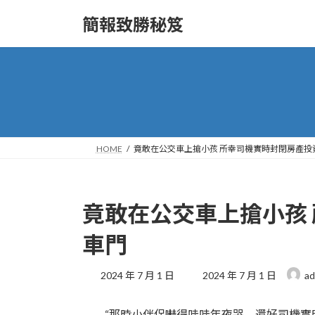
Skip
Skip
to
to
簡報致勝秘笈
the
the
content
Navigation
HOME
竟敢在公交車上搶小孩 所幸司機實時封閉房產投
竟敢在公交車上搶小孩
車門
Last
2024 年 7 月 1 日
2024 年 7 月 1 日
ad
updated
:
“那時小伴侶嚇得哇哇年夜哭，還好司機實時