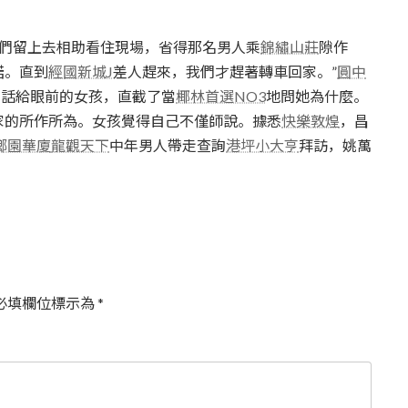
們留上去相助看住現場，省得那名男人乘
錦繡山莊
隙作
諾。直到
經國新城J
差人趕來，我們才趕著轉車回家。”
圓中
電話給眼前的女孩，直截了當
椰林首選NO3
地問她為什麼。
家的所作所為。女孩覺得自己不僅師說。據悉
快樂敦煌
，昌
鄉園華廈
龍觀天下
中年男人帶走查詢
港坪小大亨
拜訪，姚萬
必填欄位標示為
*