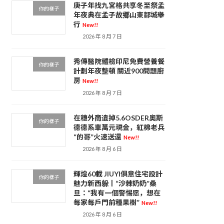
庚子年找九宮格共享冬至祭孟
你的樣子
年夜典在孟子故鄉山東鄒城舉
行
New!!
2026 年 8 月 7 日
秀傳醫院體檢印尼免費營養餐
你的樣子
計劃年夜整頓 關近900問題廚
房
New!!
2026 年 8 月 7 日
在穗外商遺掉5.6OSDER奧斯
你的樣子
德德系車萬元現金，紅棉老兵
“的哥”火速送還
New!!
2026 年 8 月 6 日
輝煌60載 JIUYI俱意住宅設計
你的樣子
魅力新西躲丨“沙棘奶奶”桑
旦：“我有一個警惕愿，想在
每家每戶門前種果樹”
New!!
2026 年 8 月 6 日