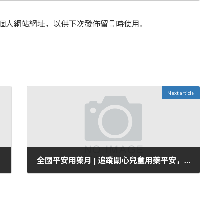
個人網站網址，以供下次發佈留言時使用。
Next article
全國平安用藥月 | 追蹤關心兒童用藥平安，兒童公用藥研發和科普房產宣教均是剛需
2024 年 7 月 1 日