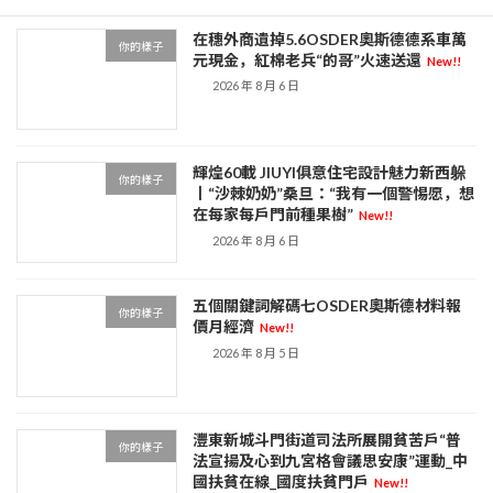
在穗外商遺掉5.6OSDER奧斯德德系車萬
你的樣子
元現金，紅棉老兵“的哥”火速送還
New!!
2026 年 8 月 6 日
輝煌60載 JIUYI俱意住宅設計魅力新西躲
你的樣子
丨“沙棘奶奶”桑旦：“我有一個警惕愿，想
在每家每戶門前種果樹”
New!!
2026 年 8 月 6 日
五個關鍵詞解碼七OSDER奧斯德材料報
你的樣子
價月經濟
New!!
2026 年 8 月 5 日
灃東新城斗門街道司法所展開貧苦戶“普
你的樣子
法宣揚及心到九宮格會議思安康”運動_中
國扶貧在線_國度扶貧門戶
New!!