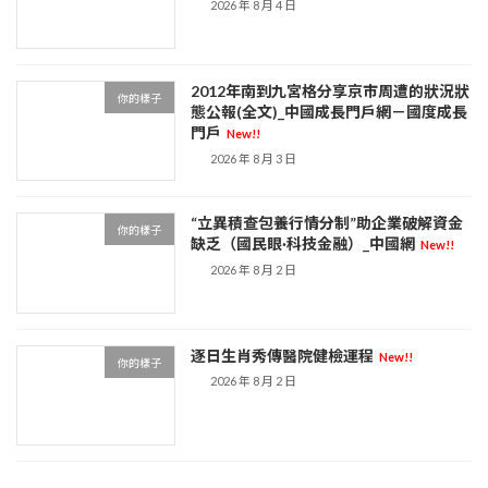
2026 年 8 月 4 日
2012年南到九宮格分享京市周遭的狀況狀
你的樣子
態公報(全文)_中國成長門戶網－國度成長
門戶
New!!
2026 年 8 月 3 日
“立異積查包養行情分制”助企業破解資金
你的樣子
缺乏（國民眼·科技金融）_中國網
New!!
2026 年 8 月 2 日
逐日生肖秀傳醫院健檢運程
New!!
你的樣子
2026 年 8 月 2 日