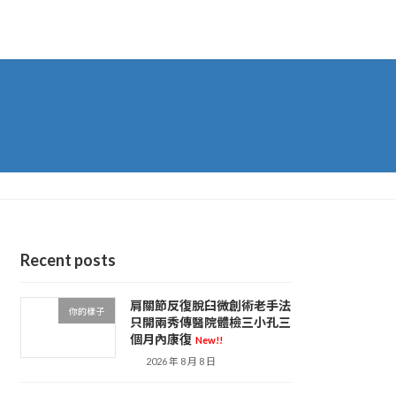
Recent posts
肩關節反復脫臼微創術老手法
你的樣子
只開兩秀傳醫院體檢三小孔三
個月內康復
New!!
2026 年 8 月 8 日