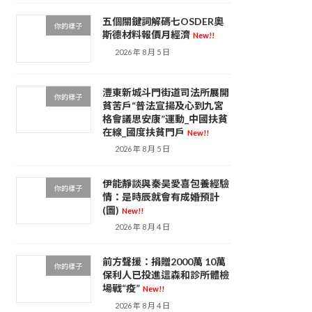
五個關鍵詞解碼七OSDER奧
你的樣子
斯德材料報價月經濟
New!!
2026 年 8 月 5 日
灃東新城斗門街道司法所展開
你的樣子
貧苦戶“普法宣揚及心到九宮
格會議思安康”運動_中國扶貧
在線_國度扶貧門戶
New!!
2026 年 8 月 5 日
伊能靜談與秦昊愛喜包養經驗
你的樣子
情：是時辰就會有成婚預計
(圖)
New!!
2026 年 8 月 4 日
前方聲援：捐贈2000萬 10萬
你的樣子
保利人已投進這森和診所體檢
場戰“疫”
New!!
2026 年 8 月 4 日