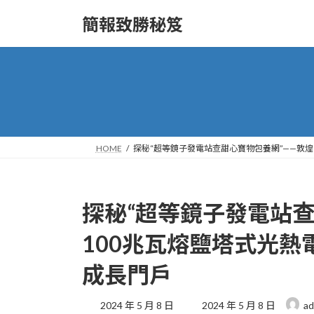
Skip
Skip
to
to
簡報致勝秘笈
the
the
content
Navigation
HOME
探秘“超等鏡子發電站查甜心寶物包養網”——敦煌
探秘“超等鏡子發電站查
100兆瓦熔鹽塔式光熱
成長門戶
Last
2024 年 5 月 8 日
2024 年 5 月 8 日
ad
updated