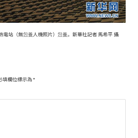
光熱電站（無
包養
人機照片）
包養
。新華社記者 馬希平 攝
必填欄位標示為
*