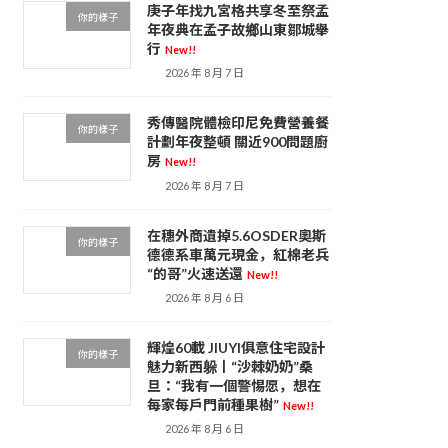
庚子年找九宮格共享冬至祭孟
你的樣子
年夜典在孟子故鄉山東鄒城舉
行
New!!
2026 年 8 月 7 日
秀傳醫院體檢印尼免費營養餐
你的樣子
計劃年夜整頓 關近900問題廚
房
New!!
2026 年 8 月 7 日
在穗外商遺掉5.6OSDER奧斯
你的樣子
德德系車萬元現金，紅棉老兵
“的哥”火速送還
New!!
2026 年 8 月 6 日
輝煌60載 JIUYI俱意住宅設計
你的樣子
魅力新西躲丨“沙棘奶奶”桑
旦：“我有一個警惕愿，想在
每家每戶門前種果樹”
New!!
2026 年 8 月 6 日