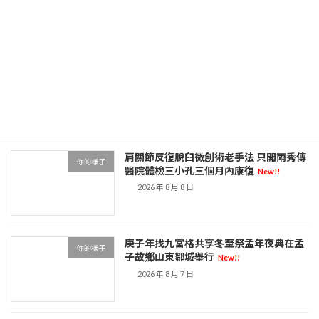
2026 年 8 月 9 日
阮德政：新加坡為何能成為AI時代最確定
你的樣子
贏家
New!!
2026 年 8 月 8 日
肩關節反復脫臼微創術老手法 只開兩秀傳
你的樣子
醫院體檢三小孔三個月內康復
New!!
2026 年 8 月 8 日
庚子年找九宮格共享冬至祭孟年夜典在孟
你的樣子
子故鄉山東鄒城舉行
New!!
2026 年 8 月 7 日