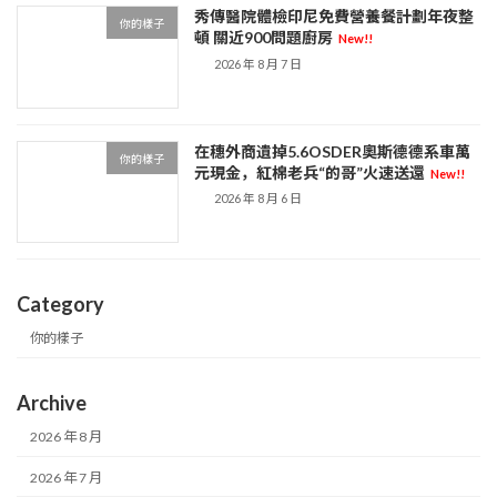
秀傳醫院體檢印尼免費營養餐計劃年夜整
你的樣子
頓 關近900問題廚房
New!!
2026 年 8 月 7 日
在穗外商遺掉5.6OSDER奧斯德德系車萬
你的樣子
元現金，紅棉老兵“的哥”火速送還
New!!
2026 年 8 月 6 日
Category
你的樣子
Archive
2026 年 8 月
2026 年 7 月