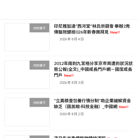
2026 年 8 月 4 日
印尼雅加達“西河堂”林氏宗親會 舉辦2秀
你的樣子
傳醫院健檢026年新春團拜見
New!!
2026 年 8 月 4 日
2012年南到九宮格分享京市周遭的狀況狀
你的樣子
態公報(全文)_中國成長門戶網－國度成長
門戶
New!!
2026 年 8 月 3 日
“立異積查包養行情分制”助企業破解資金
你的樣子
缺乏（國民眼·科技金融）_中國網
New!!
2026 年 8 月 2 日