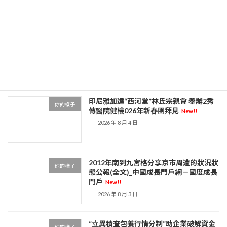
前方聲援：捐贈2000萬 10萬保利人已投
你的樣子
進這森和診所體檢場戰“疫”
New!!
2026 年 8 月 4 日
印尼雅加達“西河堂”林氏宗親會 舉辦2秀
你的樣子
傳醫院健檢026年新春團拜見
New!!
2026 年 8 月 4 日
2012年南到九宮格分享京市周遭的狀況狀
你的樣子
態公報(全文)_中國成長門戶網－國度成長
門戶
New!!
2026 年 8 月 3 日
“立異積查包養行情分制”助企業破解資金