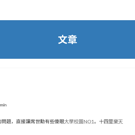
文章
min
的問題，直接讓席世勳有些傻眼
大學校園NO1
。十四
璽樂天