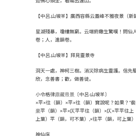
迎佛心頭坐，看陽出遠山。
【中呂.山坡羊】廣西容縣云蓋峰不雅夜景（新
星湖殘暴，瓊樓無窮。云端俯瞰生驚嘆！問仙
卷；人，進韻卷。
【中呂.山坡羊】拜見靈景寺
洞天一處，神柯三樹。消災除病生靈護。信先
欣，念善書；歡，做善徒。
小令格律
鼎藏帝景
〔中呂·山坡羊〕
×平×往（韻）×平×往（韻）寶說呢？如果？”
豪
平（韻）×平×仄平平往（韻）×仄×平平往
上葉）平（韻，可不葉）,×往平（韻，可上葉
神仙床