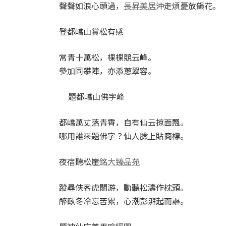
聲聲如浪心頭過，
長昇美居
沖走煩憂放韻花。
登都嶠山賞松有感
常青十萬松，棵棵競云峰。
參加同攀陣，亦添蔥翠容。
題都嶠山佛字峰
都嶠萬丈落青霄，自有仙云掠面飄。
哪用誰來題佛字？仙人臉上貼商標。
夜宿聽松崖
銘大臻品苑
蹤尋俠客虎關游，動聽松濤作枕頭。
醉臥冬冷忘苦累，心潮彭湃起而謳。