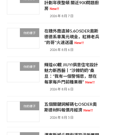
計劃年夜整頓 關近900問題廚
房
New!!
2026 年 8 月 7 日
在穗外商遺掉5.6OSDER奧斯
你的樣子
德德系車萬元現金，紅棉老兵
“的哥”火速送還
New!!
2026 年 8 月 6 日
輝煌60載 JIUYI俱意住宅設計
你的樣子
魅力新西躲丨“沙棘奶奶”桑
旦：“我有一個警惕愿，想在
每家每戶門前種果樹”
New!!
2026 年 8 月 6 日
五個關鍵詞解碼七OSDER奧
你的樣子
斯德材料報價月經濟
New!!
2026 年 8 月 5 日
灃東新城斗門街道司法所展開