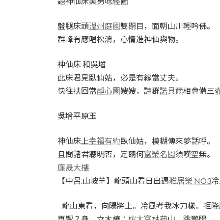
題神仙床美男唸經圖
盤腿床頭
溫州庭園
雙閉目，面朝山川輕吟佛。
群峰有應唱松濤，心情進神仙與物。
神仙床 和吳增
此床君見臥仙姑，必是有緣當丈夫。
快往扶回當
靜心園
嫂嫂，詩群
諾貝爾
相會備三
吳增平原玉
神仙床上
幸福有約
臥仙姑，模糊傳來夢話呼。
且問諸君聰明否，定睛何
富榮名園
須嘆空無。
廉晟大樓
【中呂.山坡羊】龍頭山看日出遇
雅居樂 NO3
冷
龍山東看，向陽將上。冷風考我冰刀樣。拒降
再響？身，立木樁；
桃大富林苑
山，跳艷陽。