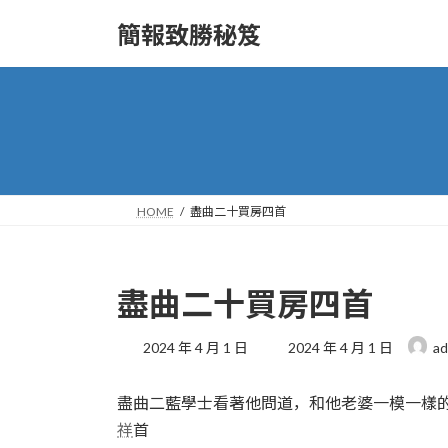
Skip
Skip
to
to
簡報致勝秘笈
the
the
content
Navigation
HOME
盡曲二十買房四首
盡曲二十買房四首
Last
2024 年 4 月 1 日
2024 年 4 月 1 日
ad
updated
:
盡曲二藍學士看著他問道，和他老婆一模一樣
祥
首