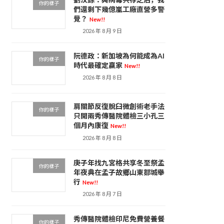
你的樣子
們還剩下幾億嵐工廠直營多警
覺？
New!!
2026 年 8 月 9 日
阮德政：新加坡為何能成為AI
你的樣子
時代最確定贏家
New!!
2026 年 8 月 8 日
肩關節反復脫臼微創術老手法
你的樣子
只開兩秀傳醫院體檢三小孔三
個月內康復
New!!
2026 年 8 月 8 日
庚子年找九宮格共享冬至祭孟
你的樣子
年夜典在孟子故鄉山東鄒城舉
行
New!!
2026 年 8 月 7 日
秀傳醫院體檢印尼免費營養餐
你的樣子