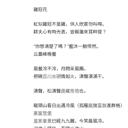
雞冠花
紅似雞冠不是雞，供人欣賞勿叫啼。
耕夫心有時光表，豈賴誰來耳畔提？
“你想清楚了嗎？”藍沐一臉愕然。
云蓋峰晚餐
風餐冷不冷，月問采風團。
把碗
百川水硯
情如火，濤聲滿滿干。
濤聲，松濤聲
鼎藏帝苑
也。
龍頭山看日出遇冷風（孤雁
龍騰富御
進群格）
豪室登堡
皇家豪景
已經九九難，今笑晨風冷。