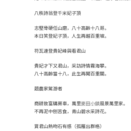
八秩詩翁登千米妃子頂
志堅骨硬任山磨，八十高齡十八哥。
本日笑登妃子頂，人生再越百重坡。
符瓦連登貴妃峰與看君山
貴妃才下又君山，采訪詩情霧海攀。
八十高齡當十八，此生再闖百重關。
題農家駕游者
商耕致富購房車，萬里
麥田小鎮
風景萬里家。
不再泥中刨苦食，青山碧水采詩花。
賞君山熱吻石有感（孤雁出群格）