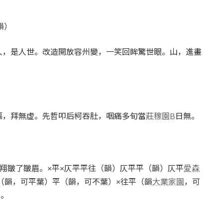
韻）
人，是人世。改造開放容州變，一笑回眸驚世眼。山，進畫
驅，拜無虛。先哲叩后柯吞肚，咽痛多旬當
莊稼園B
日無。
裴翔皺了皺眉。×平×仄平平往（韻）仄平平（韻）仄平
愛森
上（韻，可平葉）平（韻，可不葉）×往平（韻
大業家園
，可
）。