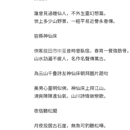
誰曾見過睡仙人，不外生靈幻想篇。
世上多少山野景，一經平易近譽永春傳。
容縣神仙床
俠客
龍田市中星
昔時曾臥宿，春宵一覺強筋骨
山水訪遍不疲人，名作名聲傳萬古。
為云山千疊詩友神仙床朝拜圖片題句
美男心靈明似佛，神仙床上拜江山。
清爽陣陣進仙氣，山川詩情做戀歌。
夜宿聽松閣
月夜投居古石崖，無魚可釣聽松嘩。