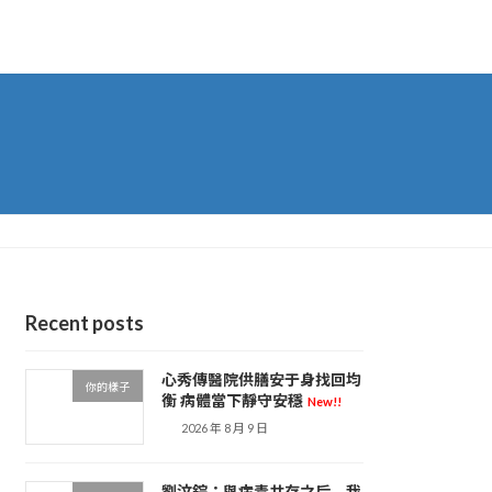
Recent posts
心秀傳醫院供膳安于身找回均
你的樣子
衡 病體當下靜守安穩
New!!
2026 年 8 月 9 日
劉汶錝：與病毒共存之后，我