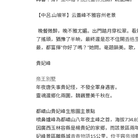
【中呂.山坡羊】云蓋峰不雅容州老景
晚餐微醉，晚不雅尤媚。出門踏月穿松翠。看燈
了搖頭，猶豫了半晌，最終還是忍不住開
香格
最，都富揮“你好了嗎？”她問。毫題韻美。歌
貴妃峰
帝王別墅
年夜唐失事貴妃怪，不發全軍身遇害。
靈魂還鄉化兩圍，魏巍豐美千秋在。
都嶠山貴妃峰生態園主景點
噴鼻爐峰為都嶠山八年夜主峰之首，海拔734.8
因廣西玉林容縣是楊貴妃的家鄉，而該景區兩
妃峰景區離縣城
青春物語
15公里，位于容
帝境