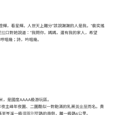
輝，看星輝。人世天上難分“該說謝謝的人是我。”裴奕搖
里拉
口對她說道：“我問你，媽媽，還有我的家人，希望
，哼唱幾；詩，吟唱幾。
米，是國度AAAA級游玩區。
年夜主峰年夜圍、二圍酷似一對飽滿的乳房
黃金屋
而名。貴
縣至岑溪一級
璞園別墅
路的南側，離一級路6公里。