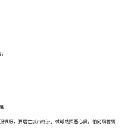
壺。
風
服佩服，要屠亡
城市綠洲
。微曦熱照吾心臟，怕爾風囂聲