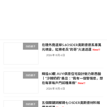
秀傳醫院體檢印尼免費營養餐計劃年夜整
你的樣子
頓 關近900問題廚房
New!!
2026 年 8 月 7 日
在穗外商遺掉5.6OSDER奧斯德德系車萬
你的樣子
元現金，紅棉老兵“的哥”火速送還
New!!
2026 年 8 月 6 日
輝煌60載 JIUYI俱意住宅設計魅力新西躲
你的樣子
丨“沙棘奶奶”桑旦：“我有一個警惕愿，想
在每家每戶門前種果樹”
New!!
2026 年 8 月 6 日
五個關鍵詞解碼七OSDER奧斯德材料報
你的樣子